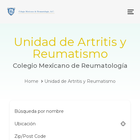
Skip
Skip
links
to
To
primary
navigation
Skip
to
Unidad de Artritis y
content
Reumatismo
Colegio Mexicano de Reumatología
Home
Unidad de Artritis y Reumatismo
Búsqueda por nombre
Ubicación
Zip/Post Code