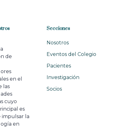
tros
Secciones
Nosotros
na
Eventos del Colegio
ón de
e
Pacientes
dores
Investigación
les en el
 las
Socios
ades
as cuyo
rincipal es
 impulsar la
ogía en