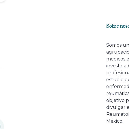
Sobre noso
Somos u
agrupaci
médicos 
investiga
profesiona
estudio de
enfermed
reumátic
objetivo p
divulgar e
Reumatol
México.