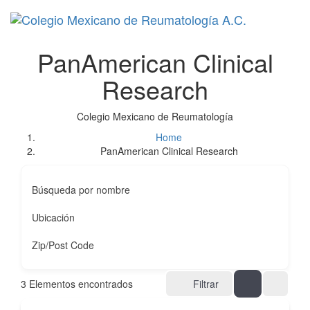
Skip
Skip
Togg
links
to
primary
navigation
PanAmerican Clinical
Skip
to
Research
content
Colegio Mexicano de Reumatología
Home
PanAmerican Clinical Research
Búsqueda por nombre
Ubicación
Zip/Post Code
3
Elementos encontrados
Filtrar