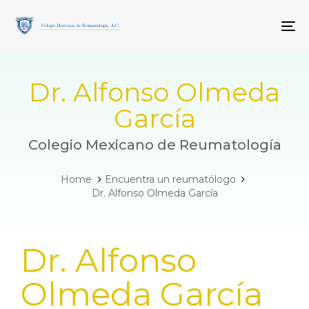
Skip
Skip
links
to
To
primary
navigation
Skip
to
Dr. Alfonso Olmeda
content
García
Colegio Mexicano de Reumatología
Home
Encuentra un reumatólogo
Dr. Alfonso Olmeda García
PUBLISHED
Dr. Alfonso
IN:
Olmeda García