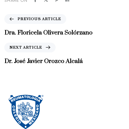
SHARE ON
P
PREVIOUS ARTICLE
r
e
Dra. Floricela Olivera Solórzano
v
i
N
NEXT ARTICLE
o
e
u
x
Dr. José Javier Orozco Alcalá
s
t
A
A
r
r
t
t
i
i
c
c
l
l
e
e