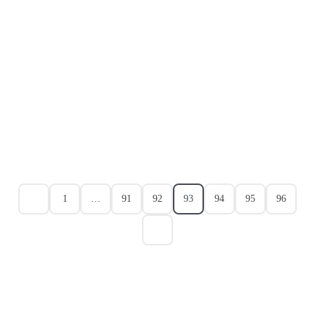
1
…
91
92
93
94
95
96