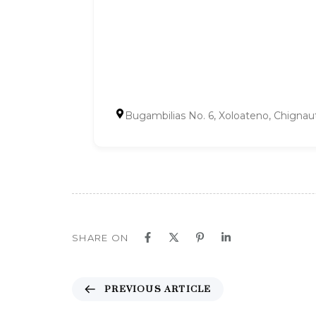
Bugambilias No. 6, Xoloateno, Chignaut
SHARE ON
P
PREVIOUS ARTICLE
r