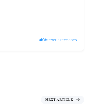
Obtener direcciones
N
NEXT ARTICLE
e