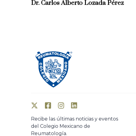
e
Dr. Carlos Alberto Lozada Pérez
v
i
o
u
s
A
r
t
i
c
l
e
Recibe las últimas noticias y eventos
del Colegio Mexicano de
Reumatología.