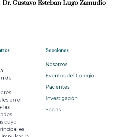
x
Dr. Gustavo Esteban Lugo Zamudio
t
A
r
t
i
c
l
tros
Secciones
e
Nosotros
na
Eventos del Colegio
ón de
e
Pacientes
dores
Investigación
les en el
 las
Socios
ades
as cuyo
rincipal es
 impulsar la