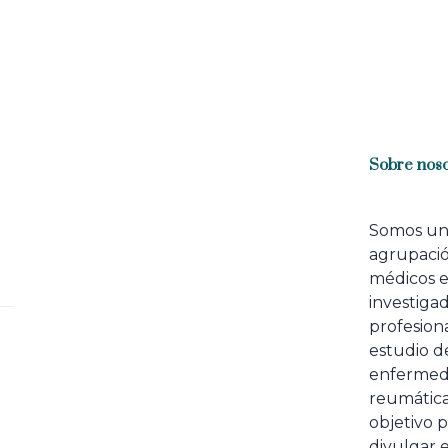
Sobre noso
Somos u
agrupaci
médicos 
investiga
profesiona
estudio de
enfermed
reumátic
objetivo p
divulgar e