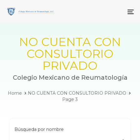
Skip
Skip
links
to
To
primary
navigation
Skip
to
NO CUENTA CON
content
CONSULTORIO
PRIVADO
Colegio Mexicano de Reumatología
Home
NO CUENTA CON CONSULTORIO PRIVADO
Page 3
Búsqueda por nombre