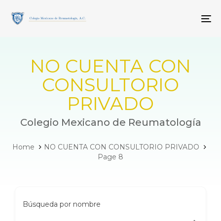
Skip
Skip
links
to
To
primary
navigation
Skip
to
NO CUENTA CON
content
CONSULTORIO
PRIVADO
Colegio Mexicano de Reumatología
Home
NO CUENTA CON CONSULTORIO PRIVADO
Page 8
Búsqueda por nombre