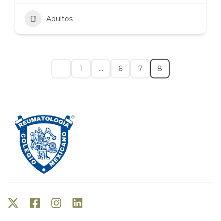
Adultos
1
…
6
7
8