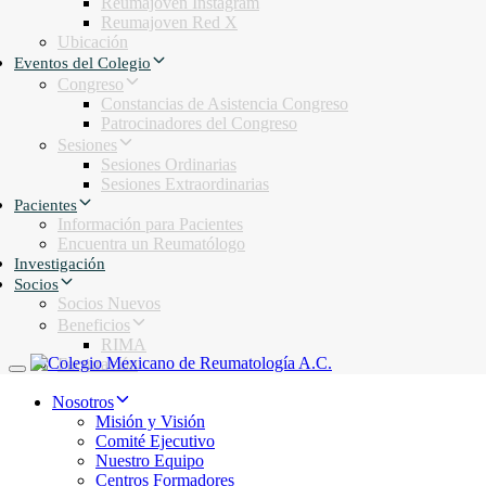
Reumajoven Instagram
Reumajoven Red X
Ubicación
Eventos del Colegio
Congreso
Constancias de Asistencia Congreso
Patrocinadores del Congreso
Sesiones
Sesiones Ordinarias
Sesiones Extraordinarias
Pacientes
Información para Pacientes
Encuentra un Reumatólogo
Investigación
Socios
Socios Nuevos
Beneficios
RIMA
Facturación
Toggle navigation
Nosotros
Misión y Visión
Comité Ejecutivo
Nuestro Equipo
Centros Formadores