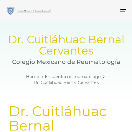
Skip
Skip
links
to
To
primary
navigation
Skip
to
Dr. Cuitláhuac Bernal
content
Cervantes
Colegio Mexicano de Reumatología
Home
Encuentra un reumatólogo
Dr. Cuitláhuac Bernal Cervantes
PUBLISHED
Dr. Cuitláhuac
IN:
Bernal