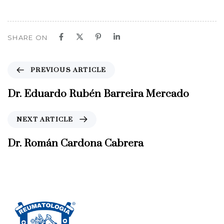
SHARE ON
P
PREVIOUS ARTICLE
r
e
Dr. Eduardo Rubén Barreira Mercado
v
i
N
NEXT ARTICLE
o
e
u
x
Dr. Román Cardona Cabrera
s
t
A
A
r
r
t
t
i
i
c
c
l
l