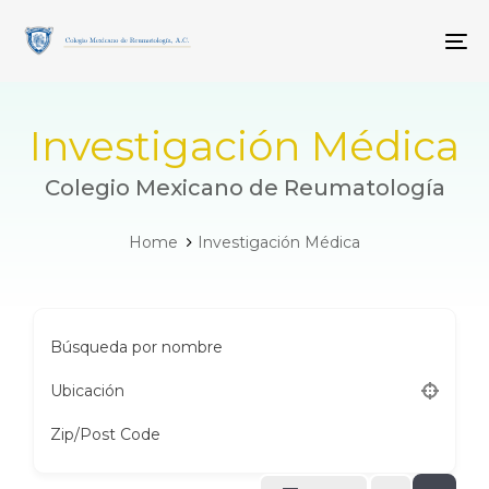
Skip
Skip
links
to
To
primary
navigation
Skip
to
Investigación Médica
content
Colegio Mexicano de Reumatología
Home
Investigación Médica
Búsqueda por nombre
Ubicación
Zip/Post Code