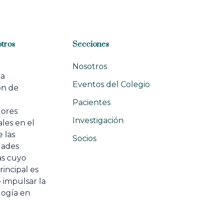
tros
Secciones
Nosotros
na
Eventos del Colegio
ón de
e
Pacientes
dores
Investigación
les en el
 las
Socios
ades
as cuyo
rincipal es
 impulsar la
ogía en