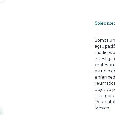
Sobre noso
Somos u
agrupaci
médicos 
investiga
profesiona
estudio de
enfermed
reumátic
objetivo p
divulgar e
Reumatol
México.