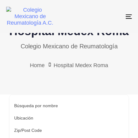
Skip
Skip
links
to
To
primary
Hospital Medex Roma
navigation
Skip
Colegio Mexicano de Reumatología
to
content
Home
Hospital Medex Roma
Búsqueda por nombre
Ubicación
Zip/Post Code