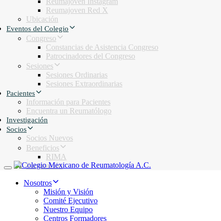
Reumajoven Instagram
Reumajoven Red X
Ubicación
Eventos del Colegio
Congreso
Constancias de Asistencia Congreso
Patrocinadores del Congreso
Sesiones
Sesiones Ordinarias
Sesiones Extraordinarias
Pacientes
Información para Pacientes
Encuentra un Reumatólogo
Investigación
Socios
Socios Nuevos
Beneficios
RIMA
Facturación
Toggle navigation
Nosotros
Misión y Visión
Comité Ejecutivo
Nuestro Equipo
Centros Formadores