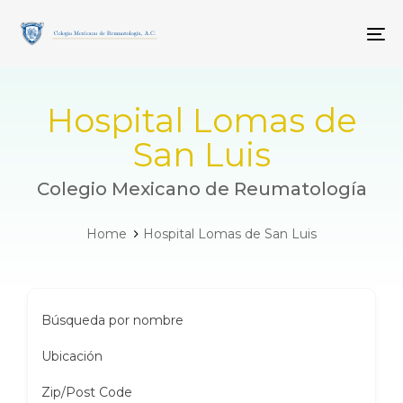
Skip
Skip
links
to
To
primary
navigation
Skip
to
Hospital Lomas de
content
San Luis
Colegio Mexicano de Reumatología
Home
Hospital Lomas de San Luis
Búsqueda por nombre
Ubicación
Zip/Post Code