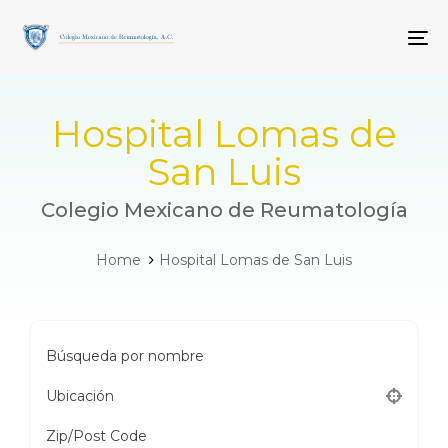
Skip
Skip
links
to
To
primary
navigation
Skip
to
Hospital Lomas de
content
San Luis
Colegio Mexicano de Reumatología
Home
Hospital Lomas de San Luis
Búsqueda por nombre
Ubicación
Zip/Post Code