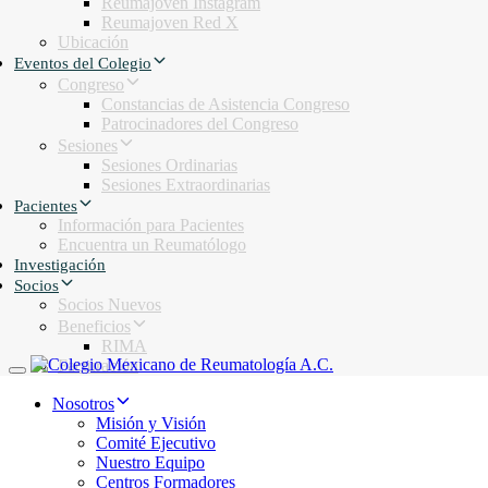
Reumajoven Instagram
Reumajoven Red X
Ubicación
Eventos del Colegio
Congreso
Constancias de Asistencia Congreso
Patrocinadores del Congreso
Sesiones
Sesiones Ordinarias
Sesiones Extraordinarias
Pacientes
Información para Pacientes
Encuentra un Reumatólogo
Investigación
Socios
Socios Nuevos
Beneficios
RIMA
Facturación
Toggle navigation
Nosotros
Misión y Visión
Comité Ejecutivo
Nuestro Equipo
Centros Formadores