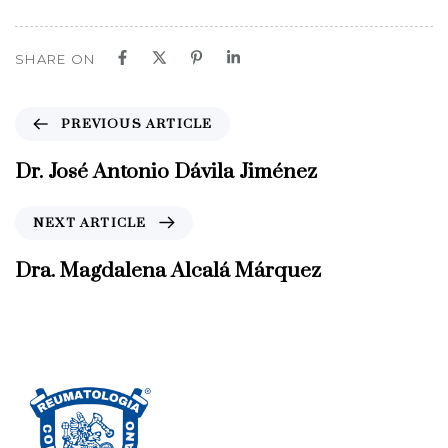
SHARE ON
P
PREVIOUS ARTICLE
r
e
Dr. José Antonio Dávila Jiménez
v
i
N
NEXT ARTICLE
o
e
u
x
Dra. Magdalena Alcalá Márquez
s
t
A
A
r
r
t
t
i
i
c
c
l
l
e
e