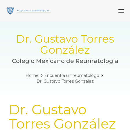
Skip
Skip
links
to
To
primary
navigation
Skip
to
Dr. Gustavo Torres
content
González
Colegio Mexicano de Reumatología
Home
Encuentra un reumatólogo
Dr. Gustavo Torres González
PUBLISHED
Dr. Gustavo
IN:
Torres González