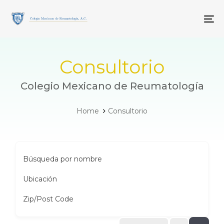
Skip
Skip
links
to
To
primary
navigation
Skip
to
Consultorio
content
Colegio Mexicano de Reumatología
Home
Consultorio
Búsqueda por nombre
Ubicación
Zip/Post Code