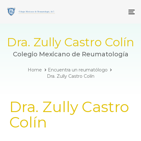
Skip
Skip
links
to
To
primary
navigation
Skip
to
Dra. Zully Castro Colín
content
Colegio Mexicano de Reumatología
Home
Encuentra un reumatólogo
Dra. Zully Castro Colín
PUBLISHED
Dra. Zully Castro
IN:
Colín