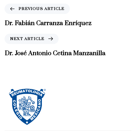
P
PREVIOUS ARTICLE
r
e
Dr. Fabián Carranza Enríquez
v
i
N
NEXT ARTICLE
o
e
u
x
Dr. José Antonio Cetina Manzanilla
s
t
A
A
r
r
t
t
i
i
c
c
l
l
e
e