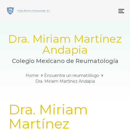
Skip
Skip
links
to
To
primary
navigation
Skip
to
Dra. Miriam Martínez
content
Andapia
Colegio Mexicano de Reumatología
Home
Encuentra un reumatólogo
Dra. Miriam Martínez Andapia
PUBLISHED
Dra. Miriam
IN:
Martínez