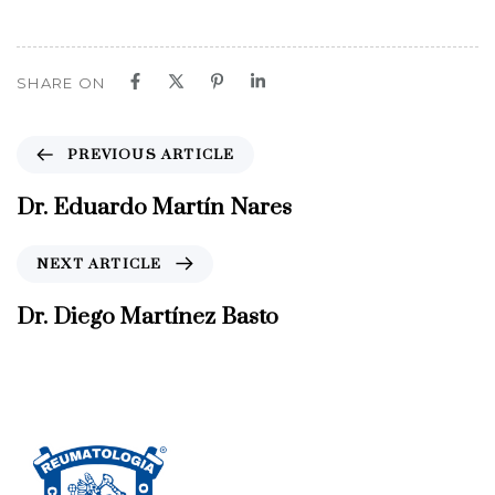
SHARE ON
P
PREVIOUS ARTICLE
r
e
Dr. Eduardo Martín Nares
v
i
N
NEXT ARTICLE
o
e
u
x
Dr. Diego Martínez Basto
s
t
A
A
r
r
t
t
i
i
c
c
l
l