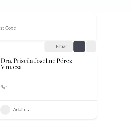
ost Code
Filtrar
Dra. Priscila Joseline Pérez
Vinueza
- - - - -
-
Adultos