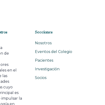
tros
Secciones
Nosotros
na
Eventos del Colegio
ón de
e
Pacientes
dores
Investigación
les en el
 las
Socios
ades
as cuyo
rincipal es
 impulsar la
ogía en