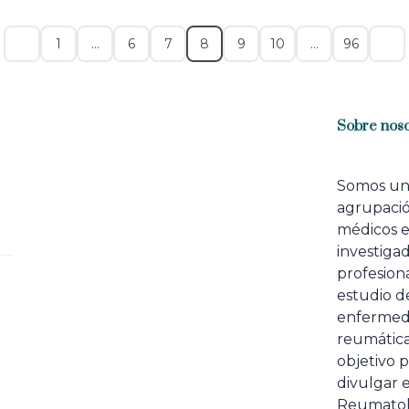
1
…
6
7
8
9
10
…
96
Sobre noso
Somos u
agrupaci
médicos 
investiga
profesiona
estudio de
enfermed
reumátic
objetivo p
divulgar e
Reumatol