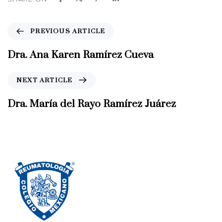
P
PREVIOUS ARTICLE
r
e
Dra. Ana Karen Ramírez Cueva
v
i
N
NEXT ARTICLE
o
e
u
x
Dra. María del Rayo Ramírez Juárez
s
t
A
A
r
r
t
t
i
i
c
c
l
l
e
e