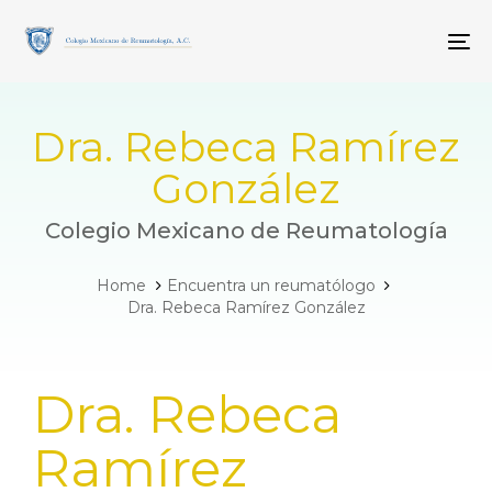
Skip
Skip
links
to
To
primary
navigation
Skip
to
Dra. Rebeca Ramírez
content
González
Colegio Mexicano de Reumatología
Home
Encuentra un reumatólogo
Dra. Rebeca Ramírez González
PUBLISHED
Dra. Rebeca
IN:
Ramírez