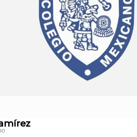
amírez
DO