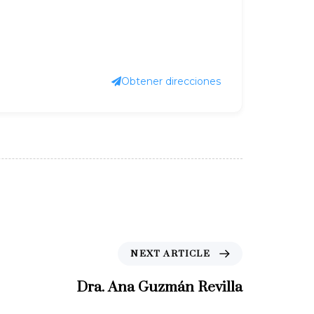
Obtener direcciones
N
NEXT ARTICLE
e
x
Dra. Ana Guzmán Revilla
t
A