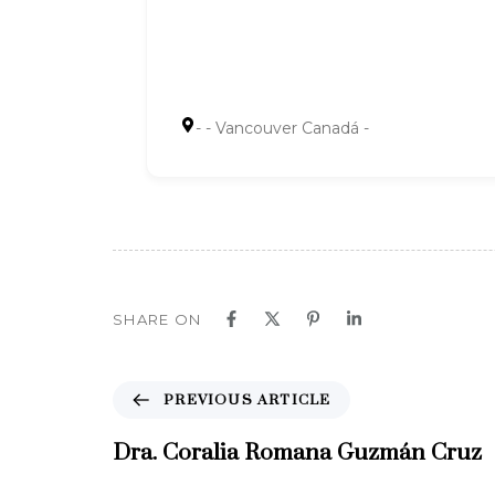
- - Vancouver Canadá -
SHARE ON
P
PREVIOUS ARTICLE
r
e
Dra. Coralia Romana Guzmán Cruz
v
i