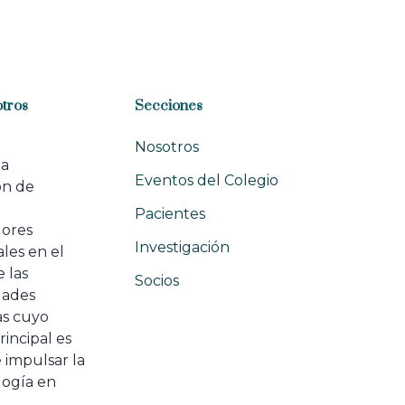
r
t
i
c
l
tros
Secciones
e
Nosotros
na
Eventos del Colegio
ón de
e
Pacientes
dores
Investigación
les en el
 las
Socios
ades
as cuyo
rincipal es
 impulsar la
ogía en