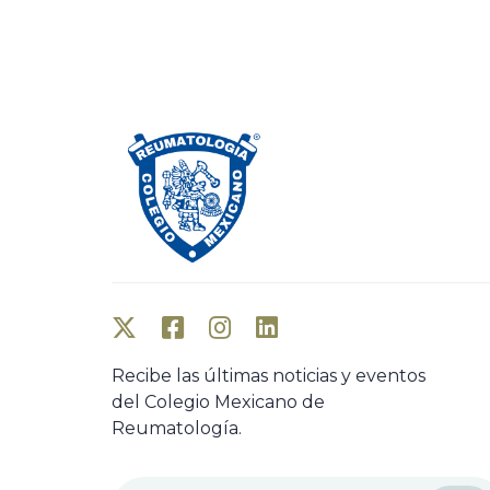
o
u
s
A
r
t
i
c
l
e
Recibe las últimas noticias y eventos
del Colegio Mexicano de
Reumatología.