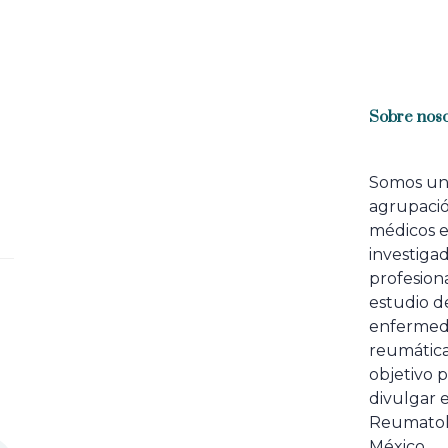
Sobre noso
Somos u
agrupaci
médicos 
investiga
profesiona
estudio de
enfermed
reumátic
objetivo p
divulgar e
Reumatol
México.