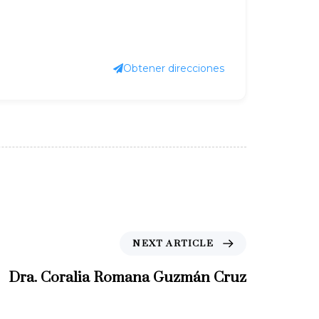
Obtener direcciones
N
NEXT ARTICLE
e
x
Dra. Coralia Romana Guzmán Cruz
t
A