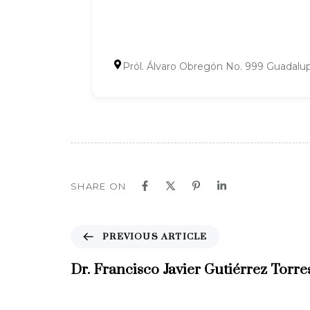
Pról. Álvaro Obregón No. 999 Guadalu
SHARE ON
P
PREVIOUS ARTICLE
r
e
Dr. Francisco Javier Gutiérrez Torre
v
i