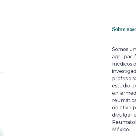
Sobre noso
Somos u
agrupaci
médicos 
investiga
profesiona
estudio de
enfermed
reumátic
objetivo p
divulgar e
Reumatol
México.