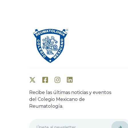
o
u
s
A
r
t
i
c
l
e
Recibe las últimas noticias y eventos
del Colegio Mexicano de
Reumatología.