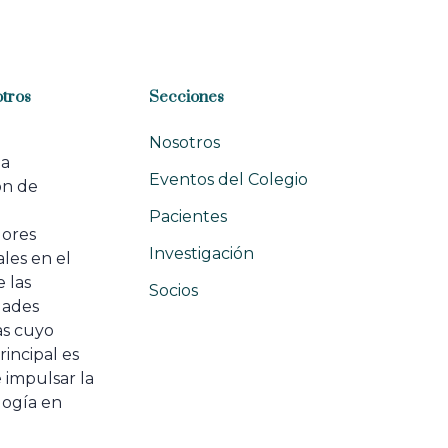
r
t
i
c
l
tros
Secciones
e
Nosotros
na
Eventos del Colegio
ón de
e
Pacientes
dores
Investigación
les en el
 las
Socios
ades
as cuyo
rincipal es
 impulsar la
ogía en