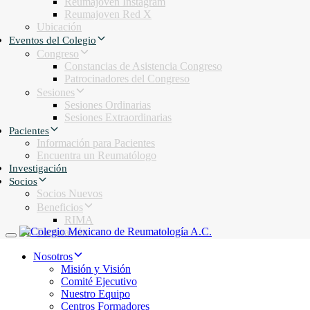
Reumajoven Instagram
Reumajoven Red X
Ubicación
Eventos del Colegio
Congreso
Constancias de Asistencia Congreso
Patrocinadores del Congreso
Sesiones
Sesiones Ordinarias
Sesiones Extraordinarias
Pacientes
Información para Pacientes
Encuentra un Reumatólogo
Investigación
Socios
Socios Nuevos
Beneficios
RIMA
Facturación
Toggle navigation
Nosotros
Misión y Visión
Comité Ejecutivo
Nuestro Equipo
Centros Formadores