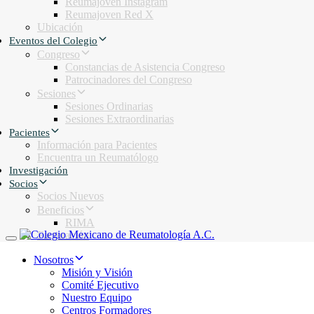
Reumajoven Instagram
Reumajoven Red X
Ubicación
Eventos del Colegio
Congreso
Constancias de Asistencia Congreso
Patrocinadores del Congreso
Sesiones
Sesiones Ordinarias
Sesiones Extraordinarias
Pacientes
Información para Pacientes
Encuentra un Reumatólogo
Investigación
Socios
Socios Nuevos
Beneficios
RIMA
Facturación
Toggle navigation
Nosotros
Misión y Visión
Comité Ejecutivo
Nuestro Equipo
Centros Formadores