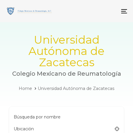
Skip
Skip
links
to
To
primary
navigation
Skip
to
Universidad
content
Autónoma de
Zacatecas
Colegio Mexicano de Reumatología
Home
Universidad Autónoma de Zacatecas
Búsqueda por nombre
Ubicación