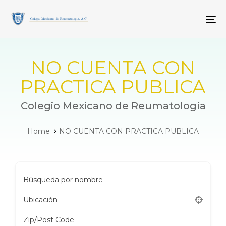
Skip
Skip
links
to
To
primary
navigation
Skip
to
NO CUENTA CON
content
PRACTICA PUBLICA
Colegio Mexicano de Reumatología
Home
NO CUENTA CON PRACTICA PUBLICA
Búsqueda por nombre
Ubicación
Zip/Post Code