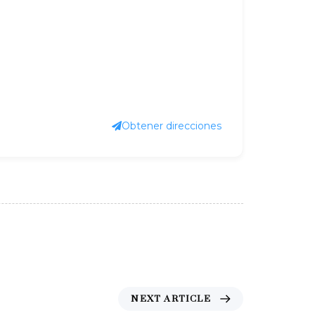
Obtener direcciones
N
NEXT ARTICLE
e