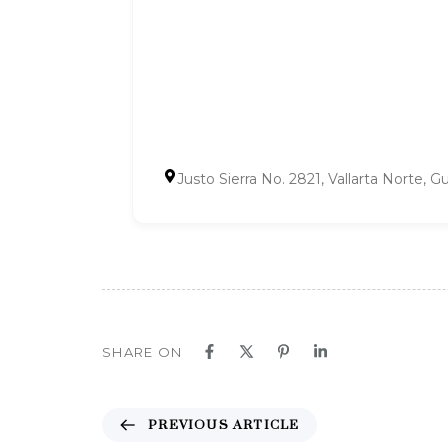
Justo Sierra No. 2821, Vallarta Norte, Gu
SHARE ON
P
PREVIOUS ARTICLE
r