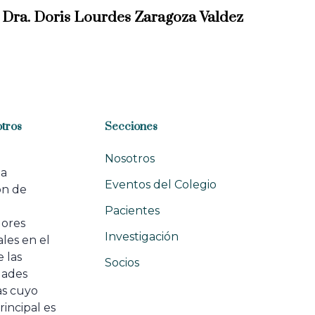
x
Dra. Doris Lourdes Zaragoza Valdez
t
A
r
t
i
c
l
tros
Secciones
e
Nosotros
na
Eventos del Colegio
ón de
e
Pacientes
dores
Investigación
les en el
 las
Socios
ades
as cuyo
rincipal es