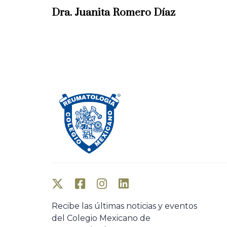
e
Dra. Juanita Romero Díaz
v
i
o
u
s
A
r
t
i
c
l
e
Recibe las últimas noticias y eventos
del Colegio Mexicano de