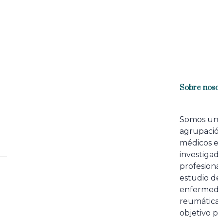
Sobre noso
Somos u
agrupaci
médicos 
investiga
profesiona
estudio de
enfermed
reumátic
objetivo p