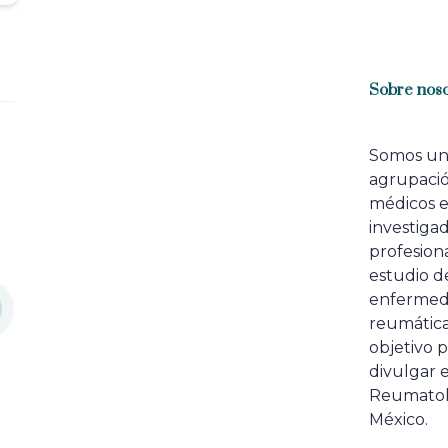
Sobre noso
Somos u
agrupaci
médicos 
investiga
profesiona
estudio de
enfermed
reumátic
objetivo p
divulgar e
Reumatol
México.