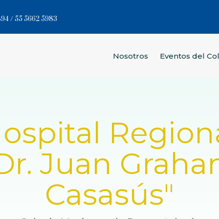
94 / 55 5662 5983
Nosotros
Eventos del Co
ospital Region
Dr. Juan Grah
Casasús"