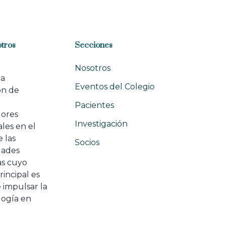
tros
Secciones
Nosotros
na
Eventos del Colegio
ón de
e
Pacientes
dores
Investigación
les en el
 las
Socios
ades
as cuyo
rincipal es
 impulsar la
ogía en