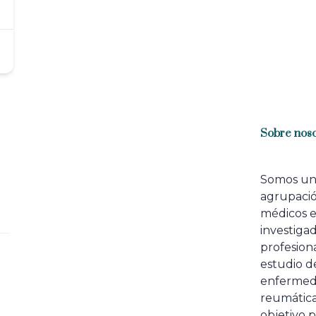
Sobre noso
Somos u
agrupaci
médicos 
investiga
profesiona
estudio de
enfermed
reumátic
objetivo p