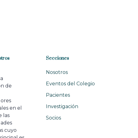
tros
Secciones
Nosotros
na
Eventos del Colegio
ón de
e
Pacientes
dores
Investigación
les en el
 las
Socios
ades
as cuyo
rincipal es