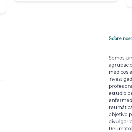
Sobre noso
Somos u
agrupaci
médicos 
investiga
profesiona
estudio de
enfermed
reumátic
objetivo p
divulgar e
Reumatol