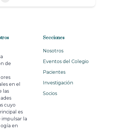
tros
Secciones
Nosotros
na
Eventos del Colegio
ón de
e
Pacientes
dores
Investigación
les en el
 las
Socios
ades
as cuyo
rincipal es
 impulsar la
ogía en