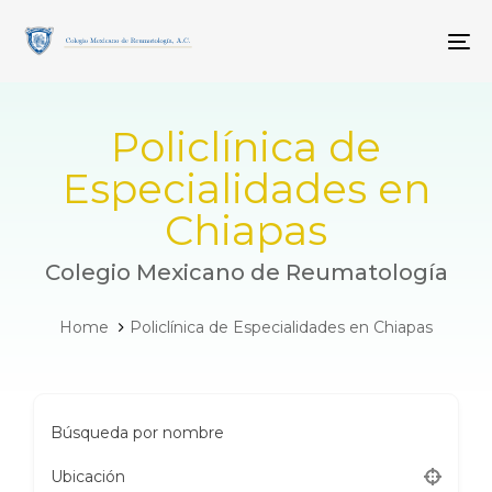
Skip
Skip
links
to
To
primary
navigation
Skip
to
Policlínica de
content
Especialidades en
Chiapas
Colegio Mexicano de Reumatología
Home
Policlínica de Especialidades en Chiapas
Búsqueda por nombre
Ubicación