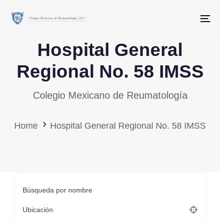
Skip
Skip
links
to
To
primary
Hospital General
navigation
Skip
Regional No. 58 IMSS
to
Colegio Mexicano de Reumatología
content
Home
Hospital General Regional No. 58 IMSS
Búsqueda por nombre
Ubicación