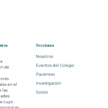
tros
Secciones
Nosotros
na
Eventos del Colegio
ón de
e
Pacientes
dores
Investigación
les en el
 las
Socios
ades
as cuyo
rincipal es