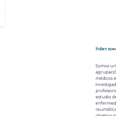
Sobre noso
Somos u
agrupaci
médicos 
investiga
profesiona
estudio de
enfermed
reumátic
objetivo p