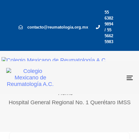
Skip
Skip
55
links
to
6382
primary
9894
contacto@reumatologia.org.mx
Hospital General
/ 55
navigation
5662
Skip
Regional No. 1
5983
to
Querétaro IMSS
content
Colegio Mexicano de Reumatología
To
Home
Hospital General Regional No. 1 Querétaro IMSS