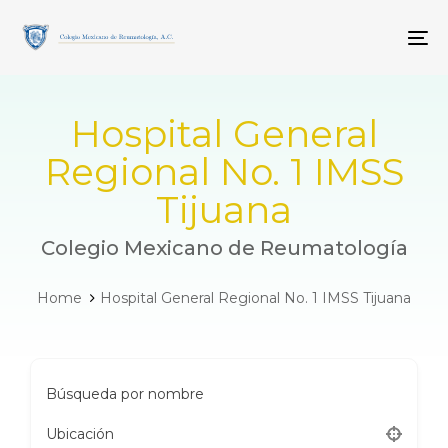
Skip
Skip
links
to
To
primary
navigation
Skip
to
Hospital General
content
Regional No. 1 IMSS
Tijuana
Colegio Mexicano de Reumatología
Home
Hospital General Regional No. 1 IMSS Tijuana
Búsqueda por nombre
Ubicación