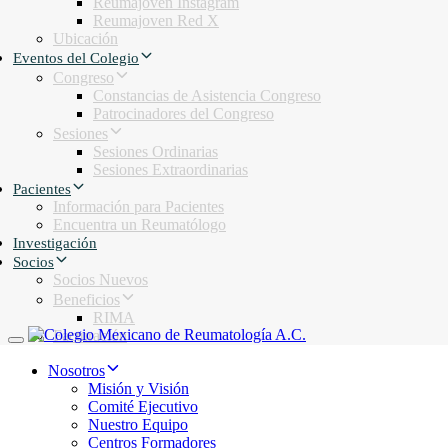
Reumajoven Instagram
Reumajoven Red X
Ubicación
Eventos del Colegio
Congreso
Constancias de Asistencia Congreso
Patrocinadores del Congreso
Sesiones
Sesiones Ordinarias
Sesiones Extraordinarias
Pacientes
Información para Pacientes
Encuentra un Reumatólogo
Investigación
Socios
Socios Nuevos
Beneficios
RIMA
Facturación
Toggle navigation
Nosotros
Misión y Visión
Comité Ejecutivo
Nuestro Equipo
Centros Formadores