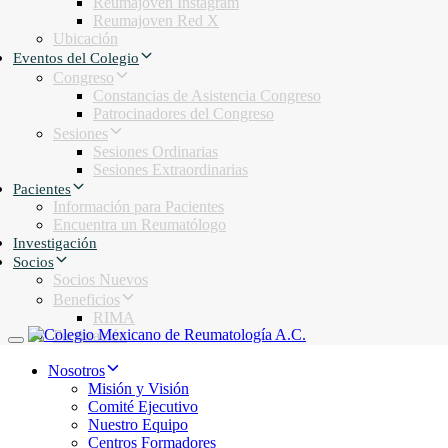
Reumajoven Instagram
Reumajoven Red X
Ubicación
Eventos del Colegio
Congreso
Constancias de Asistencia Congreso
Patrocinadores del Congreso
Sesiones
Sesiones Ordinarias
Sesiones Extraordinarias
Pacientes
Información para Pacientes
Encuentra un Reumatólogo
Investigación
Socios
Socios Nuevos
Beneficios
RIMA
Facturación
Toggle navigation
Nosotros
Misión y Visión
Comité Ejecutivo
Nuestro Equipo
Centros Formadores