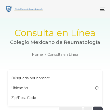
Skip
Skip
links
to
To
primary
navigation
Skip
to
Consulta en Línea
content
Colegio Mexicano de Reumatología
Home
Consulta en Línea
Búsqueda por nombre
Ubicación
Zip/Post Code