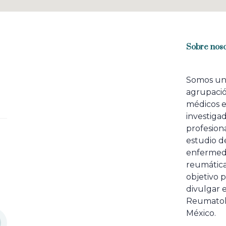
Sobre noso
Somos u
agrupaci
médicos 
investiga
profesiona
estudio de
enfermed
reumátic
objetivo p
divulgar e
Reumatol
México.