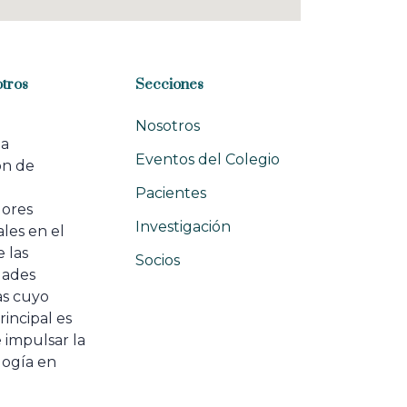
tros
Secciones
Nosotros
na
Eventos del Colegio
ón de
e
Pacientes
dores
Investigación
les en el
 las
Socios
ades
as cuyo
rincipal es
 impulsar la
ogía en