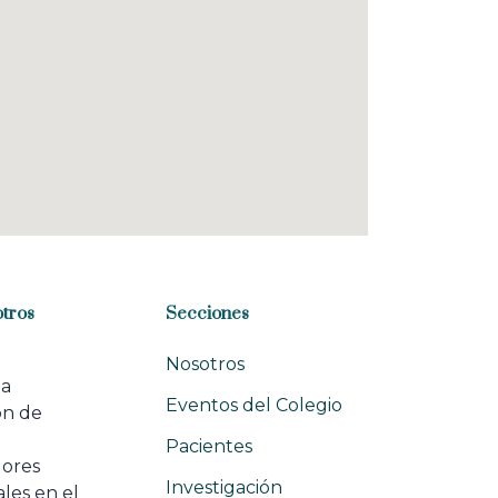
tros
Secciones
Nosotros
na
Eventos del Colegio
ón de
e
Pacientes
dores
Investigación
les en el