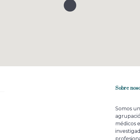
Sobre noso
Somos u
agrupaci
médicos 
investiga
profesiona