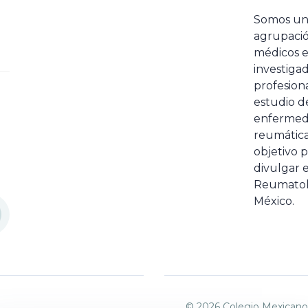
Somos u
agrupaci
médicos 
investiga
profesiona
estudio de
enfermed
reumátic
objetivo p
divulgar e
Reumatol
México.
© 2026 Colegio Mexicano