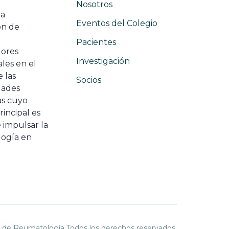
Nosotros
na
Eventos del Colegio
ón de
e
Pacientes
dores
Investigación
les en el
 las
Socios
ades
as cuyo
rincipal es
 impulsar la
ogía en
 de Reumatología Todos los derechos reservados.