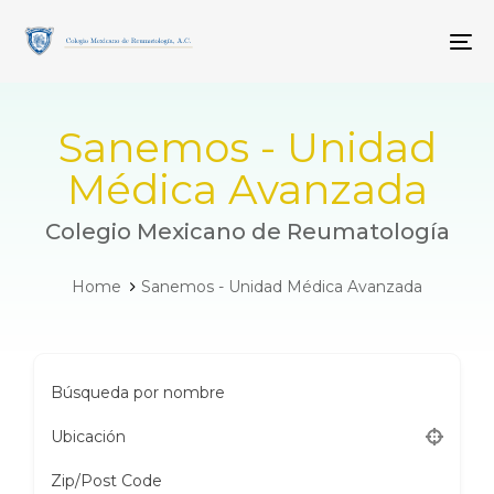
Skip
Skip
links
to
To
primary
navigation
Skip
to
Sanemos - Unidad
content
Médica Avanzada
Colegio Mexicano de Reumatología
Home
Sanemos - Unidad Médica Avanzada
Búsqueda por nombre
Ubicación
Zip/Post Code