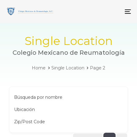
Skip
Skip
links
to
To
primary
navigation
Skip
to
Single Location
content
Colegio Mexicano de Reumatología
Home
Single Location
Page 2
Búsqueda por nombre
Ubicación
Zip/Post Code