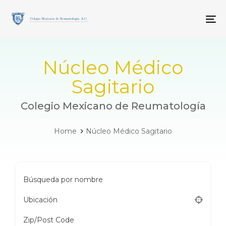
Skip
Skip
links
to
To
primary
navigation
Skip
to
Núcleo Médico
content
Sagitario
Colegio Mexicano de Reumatología
Home
Núcleo Médico Sagitario
Búsqueda por nombre
Ubicación
Zip/Post Code