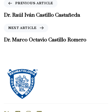
P
PREVIOUS ARTICLE
r
e
Dr. Raúl Iván Castillo Castañeda
v
i
N
NEXT ARTICLE
o
e
u
x
Dr. Marco Octavio Castillo Romero
s
t
A
A
r
r
t
t
i
i
c
c
l
l
e
e