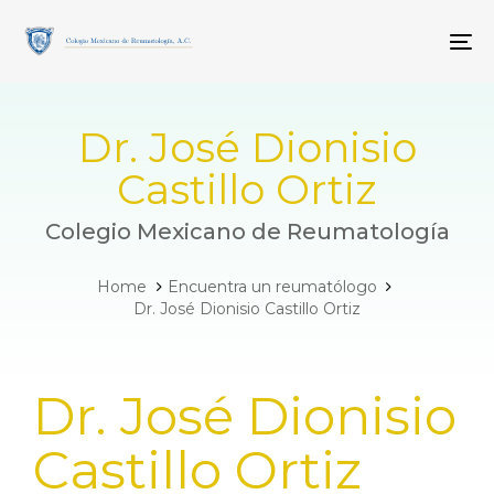
Skip
Skip
links
to
To
primary
navigation
Skip
to
Dr. José Dionisio
content
Castillo Ortiz
Colegio Mexicano de Reumatología
Home
Encuentra un reumatólogo
Dr. José Dionisio Castillo Ortiz
PUBLISHED
Dr. José Dionisio
IN:
Castillo Ortiz