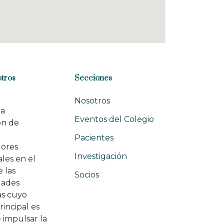
tros
Secciones
Nosotros
na
Eventos del Colegio
ón de
e
Pacientes
dores
Investigación
les en el
 las
Socios
ades
as cuyo
rincipal es
 impulsar la