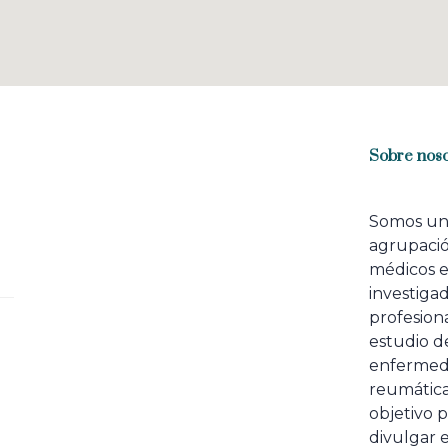
Sobre noso
Somos u
agrupaci
médicos 
investiga
profesiona
estudio de
enfermed
reumátic
objetivo p
divulgar e