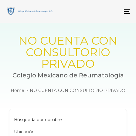
Skip
Skip
links
to
To
primary
navigation
Skip
to
NO CUENTA CON
content
CONSULTORIO
PRIVADO
Colegio Mexicano de Reumatología
Home
NO CUENTA CON CONSULTORIO PRIVADO
Búsqueda por nombre
Ubicación